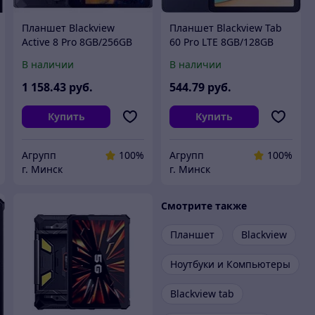
Планшет Blackview
Планшет Blackview Tab
Active 8 Pro 8GB/256GB
60 Pro LTE 8GB/128GB
(черный)
(серый)
В наличии
В наличии
1 158
.43
руб.
544
.79
руб.
Купить
Купить
Агрупп
100%
Агрупп
100%
г. Минск
г. Минск
Смотрите также
Планшет
Blackview
Ноутбуки и Компьютеры
Blackview tab