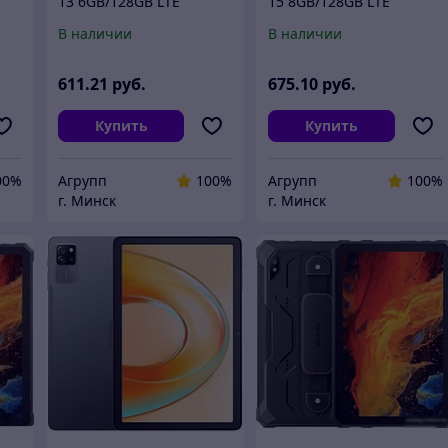
13 6GB/128GB LTE
15 8GB/128GB LTE
(синий)
(серебристый)
В наличии
В наличии
611
.21
руб.
675
.10
руб.
Купить
Купить
00%
Агрупп
100%
Агрупп
100%
г. Минск
г. Минск