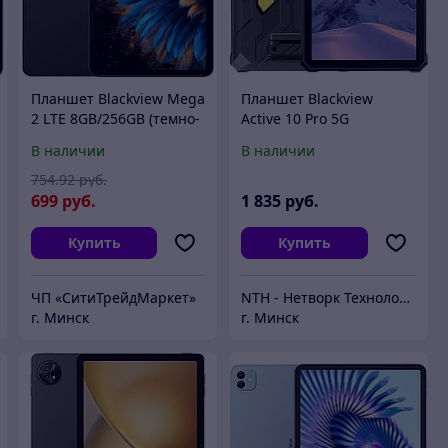
Планшет Blackview Mega
Планшет Blackview
2 LTE 8GB/256GB (темно-
Active 10 Pro 5G
серый)
12GB/256GB (черный)
В наличии
В наличии
754
.92
руб.
699
руб.
1 835
руб.
Купить
Купить
ЧП «СитиТрейдМаркет»
NTH - Нетворк Технолоджи
г. Минск
г. Минск