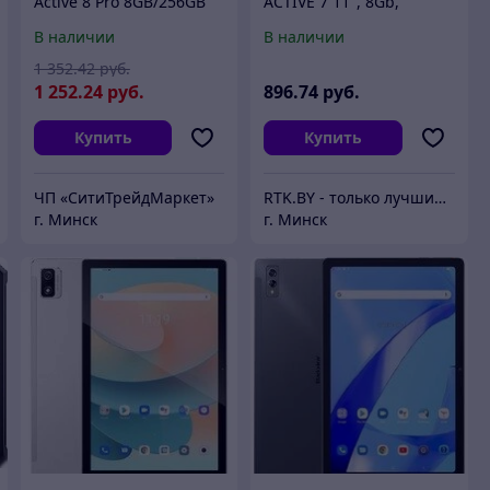
Active 8 Pro 8GB/256GB
ACTIVE 7 11", 8Gb,
(оранжевый)
128Gb, 4G LTE, 3G,
В наличии
В наличии
Android 15, черный
1 352
.42
руб.
1 252
.24
руб.
896
.74
руб.
Купить
Купить
ЧП «СитиТрейдМаркет»
RTK.BY - только лучшие цены
г. Минск
г. Минск