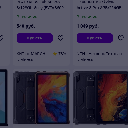
BLACKVIEW Tab 60 Pro
Планшет Blackview
B
8/128Gb Grey (BVTAB60P-
Active 8 Pro 8GB/256GB
8128GRY)
(черный)
В наличии
В наличии
540
руб.
1 049
руб.
Купить
Купить
ХИТ от MARCHENKO
73%
NTH - Нетворк Технолоджи
г. Минск
г. Минск