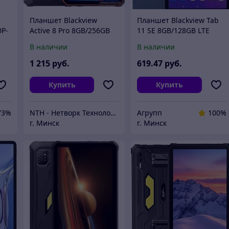
Планшет Blackview
Планшет Blackview Tab
0P-
Active 8 Pro 8GB/256GB
11 SE 8GB/128GB LTE
(оранжевый)
(голубой)
В наличии
В наличии
1 215
руб.
619
.47
руб.
Купить
Купить
73%
NTH - Нетворк Технолоджи
Агрупп
100%
г. Минск
г. Минск