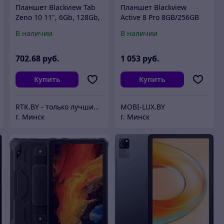
Планшет Blackview Tab
Планшет Blackview
Zeno 10 11", 6Gb, 128Gb,
Active 8 Pro 8GB/256GB
5G, Android 15, черный
(оранжевый)
В наличии
В наличии
702
.68
руб.
1 053
руб.
Купить
Купить
RTK.BY - только лучшие цены
MOBI-LUX.BY
г. Минск
г. Минск