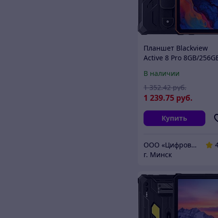
Планшет Blackview
Active 8 Pro 8GB/256G
(оранжевый)
В наличии
1 352
.42
руб.
1 239
.75
руб.
Купить
ООО «Цифровая сфера»
г. Минск