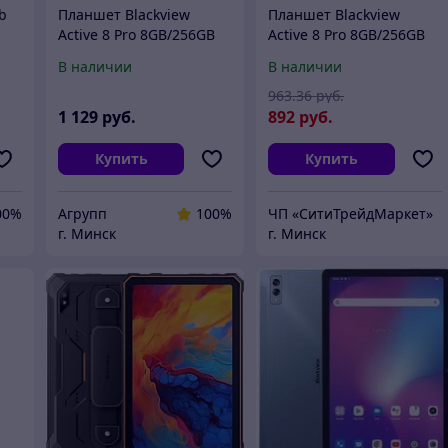
b
Планшет Blackview
Планшет Blackview
Active 8 Pro 8GB/256GB
Active 8 Pro 8GB/256GB
(оранжевый)
(черный)
В наличии
В наличии
963
.36
руб.
1 129
руб.
892
руб.
Купить
Купить
00%
Агрупп
100%
ЧП «СитиТрейдМаркет»
г. Минск
г. Минск