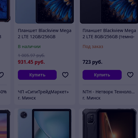
Планшет Blackview Mega
Планшет Blackview Mega
B
2 LTE 12GB/256GB
2 LTE 8GB/256GB (темно-
(синий)
серый)
В наличии
Под заказ
1 005
.97
руб.
931
.45
руб.
723
руб.
Купить
Купить
40%
ЧП «СитиТрейдМаркет»
NTH - Нетворк Технолоджи
г. Минск
г. Минск