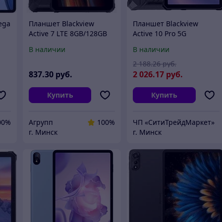
ega
Планшет Blackview
Планшет Blackview
Active 7 LTE 8GB/128GB
Active 10 Pro 5G
(черный)
12GB/512GB (черный)
В наличии
В наличии
2 188
.26
руб.
837
.30
руб.
2 026
.17
руб.
Купить
Купить
00%
Агрупп
100%
ЧП «СитиТрейдМаркет»
г. Минск
г. Минск