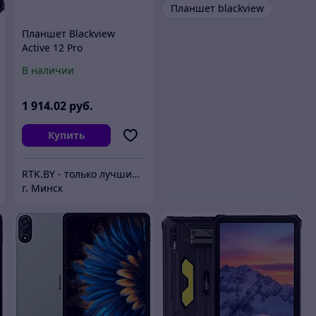
Планшет blackview
Планшет Blackview
Active 12 Pro
10.95",12Gb, 256Gb, 5G,
В наличии
Android 15, черный
1 914
.02
руб.
Купить
RTK.BY - только лучшие цены
г. Минск