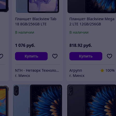
Планшет Blackview Tab
Планшет Blackview Mega
18 8GB/256GB LTE
2 LTE 12GB/256GB
(голубой ледник)
(темно-серый)
В наличии
В наличии
1 076
руб.
818
.92
руб.
Купить
Купить
NTH - Нетворк Технолоджи
Агрупп
100%
г. Минск
г. Минск