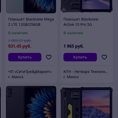
Планшет Blackview Mega
Планшет Blackview
2 LTE 12GB/256GB
Active 10 Pro 5G
(зеленый)
12GB/512GB (черный)
В наличии
В наличии
1 005
.97
руб.
931
.45
руб.
1 965
руб.
Купить
Купить
ЧП «СитиТрейдМаркет»
NTH - Нетворк Технолоджи
г. Минск
г. Минск